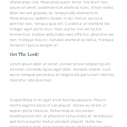
ullamcorper nisl. Maecenas quam tortor, tincidunt non
ipsum sit amet, condimentum eleifend nunc. Etiam mollis
dolor non est gravida, ac tempus odio elementum.
Maecenas eu sodales massa. In dui metus, varius a
porttitor nec, tempus quis elit. Curabitur et eleifend leo.
Integer eget porta arcu. Nam auctor nisl vel luctus
fermentum. Nullam sollicitudin sem efficitur, pharetra leo
non, tristique mauris. Aenean eleifend ex tellus, tristique
hendrerit purus semper et.
Get The Look!
Lorem ipsum dolor sit amet, consectetuer adipiscing elit.
Aenean commodo ligula eget dolor. Aenean massa. Cum
sociis natoque penatibus et magnis dis parturient montes,
nascetur ridiculus mus.
Suspendisse in mi eget enim facilisis posuere. Mauris
mattis sagittis lacus in consequat. Donec eu lorem ut
sapien porta rhoncus. Pellentesque accumsan
condimentum elit, at pharetra tellus mollis id. Vestibulum
sed lectus auctor metus volutpat aliquet. Nulla nec