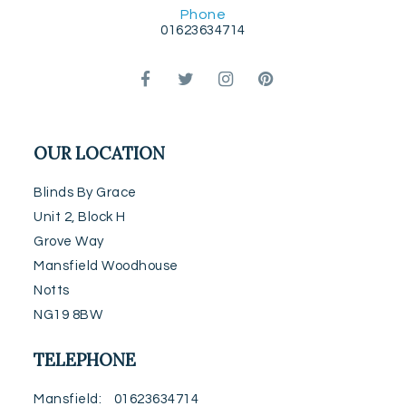
Phone
01623634714
OUR LOCATION
Blinds By Grace
Unit 2, Block H
Grove Way
Mansfield Woodhouse
Notts
NG19 8BW
TELEPHONE
Mansfield
01623634714